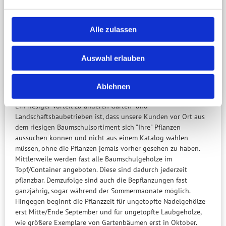
entwickeln individuelle Lösungen.
Kleinere Projekte können meist mit Hilfe von Skizzen,
Lageplänen und/oder Fotos, die die Gartenbesitzer mitbringen,
Alle zulassen
geplant und besprochen werden.
Auf Kundenwunsch oder bei größeren Vorhaben führt Diplom
Auswahl erlauben
Gartenbau Ing. Patrick Nickel auch Beratungen vor Ort durch.
Spezielle Wünsche und Vorstellungen, sowie den Ablauf einer
solchen Beratung und die Terminabstimmung werden dann im
Ablehnen
Vorfeld besprochen.
Ein riesiger Vorteil zu anderen Garten- und
Landschaftsbaubetrieben ist, dass unsere Kunden vor Ort aus
dem riesigen Baumschulsortiment sich "Ihre" Pflanzen
aussuchen können und nicht aus einem Katalog wählen
müssen, ohne die Pflanzen jemals vorher gesehen zu haben.
Mittlerweile werden fast alle Baumschulgehölze im
Topf/Container angeboten. Diese sind dadurch jederzeit
pflanzbar. Demzufolge sind auch die Bepflanzungen fast
ganzjährig, sogar während der Sommermaonate möglich.
Hingegen beginnt die Pflanzzeit für ungetopfte Nadelgehölze
erst Mitte/Ende September und für ungetopfte Laubgehölze,
wie größere Exemplare von Gartenbäumen erst in Oktober.