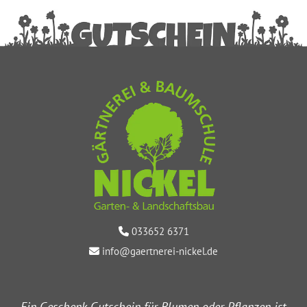
033652 6371

info@gaertnerei-nickel.de

Ein Geschenk-Gutschein für Blumen oder Pflanzen ist