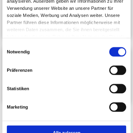
analysieren. Außerdem geben wir Informationen zu Ihrer
Freiland-Schälgurke „Travito“
Verwendung unserer Website an unsere Partner für
soziale Medien, Werbung und Analysen weiter. Unsere
Hausgurke veredelt Schlangengurke „Kiruna“
Partner führen diese Informationen möglicherweise mit
Mini-Snackgurke, veredelt „Ministars“
weiteren Daten zusammen, die Sie ihnen bereitgestellt
haben oder die sie im Rahmen Ihrer Nutzung der Dienste
gesammelt haben.
Einwilligungsauswahl
Notwendig
Melone
Wassermelone „Crisby“
Präferenzen
früh und groß
Wassermelone „Sugar Baby“
Statistiken
früh und klein
Marketing
Alle zulassen