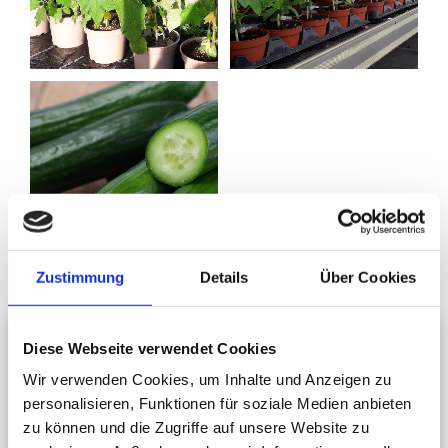
Zustimmung
Details
Über Cookies
Gurken
Diese Webseite verwendet Cookies
Unser Sortiment an Gurken
Wir verwenden Cookies, um Inhalte und Anzeigen zu
personalisieren, Funktionen für soziale Medien anbieten
Freilandgurke-Salatgurke „Tanja“
zu können und die Zugriffe auf unsere Website zu
Freiland-Einlegegurke „Corentine“