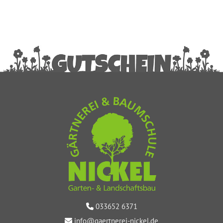
033652 6371

info@gaertnerei-nickel.de
