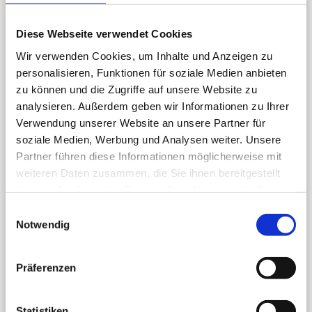
Hängepetunie gefüllt blühend versch. Farben
Diese Webseite verwendet Cookies
Hängepetunie, Surfinia einfach blühend, versch. Farben
Wir verwenden Cookies, um Inhalte und Anzeigen zu
Hänge-Verbene versch. Farben
personalisieren, Funktionen für soziale Medien anbieten
zu können und die Zugriffe auf unsere Website zu
Husarenkopf
analysieren. Außerdem geben wir Informationen zu Ihrer
Lobelie, großblumig versch. Farben
Verwendung unserer Website an unsere Partner für
Mini-Hängepetunien einfach blühend
soziale Medien, Werbung und Analysen weiter. Unsere
Partner führen diese Informationen möglicherweise mit
Mini-Hängepetunien gefüllt blühend versch. Farben
weiteren Daten zusammen, die Sie ihnen bereitgestellt
Pelargonien hängend einfache Blüten „Bayerische“
haben oder die sie im Rahmen Ihrer Nutzung der Dienste
gesammelt haben.
Pelargonien hängend gefüllt blühend, versch. Sorten/
Einwilligungsauswahl
Notwendig
Farben
Schneeflocke einfach blühend weiß
Präferenzen
Schneeflocke gefüllt blühend versch. Farben
Silberöhrchen
Statistiken