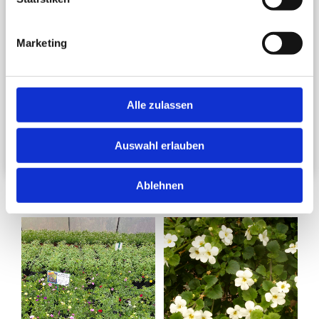
Süßkartoffel rotlaubig und gelblaubig
Weihrauch
Marketing
Zauberschnee
Mixies
Alle zulassen
Mini-Hängepetunien, gefüllt 3 Farben
Species-Mix (3 verschiedene Arten)
Auswahl erlauben
Fächerblumen-Mix 3 Farben
Ablehnen